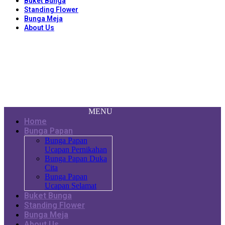
Buket Bunga
Standing Flower
Bunga Meja
About Us
MENU
Home
Bunga Papan
Bunga Papan
Ucapan Pernikahan
Bunga Papan Duka
Cita
Bunga Papan
Ucapan Selamat
Buket Bunga
Standing Flower
Bunga Meja
About Us