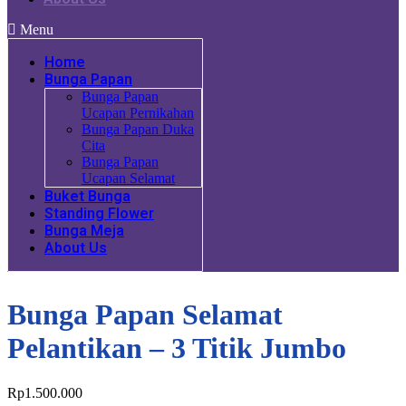
Menu
Home
Bunga Papan
Bunga Papan
Ucapan Pernikahan
Bunga Papan Duka
Cita
Bunga Papan
Ucapan Selamat
Buket Bunga
Standing Flower
Bunga Meja
About Us
Bunga Papan Selamat
Pelantikan – 3 Titik Jumbo
Rp
1.500.000