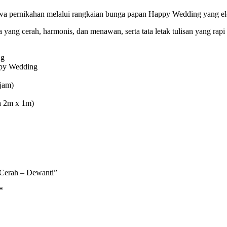
ewa pernikahan melalui rangkaian bunga papan Happy Wedding yang e
ang cerah, harmonis, dan menawan, serta tata letak tulisan yang rapi 
ng
ppy Wedding
ajam)
ya 2m x 1m)
 Cerah – Dewanti”
*